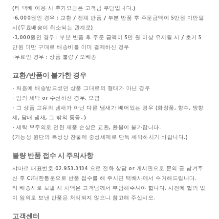
(타 택배 이용 시 추가요금은 고객님 부담입니다.)
-6,000원인 경우 : 교환 / 전체 반품 / 부분 반품 후 주문금액이 5만원 미만일
시(무료배송이 취소되는 관계로)
-3,000원인 경우 : 부분 반품 후 주문 금액이 5만 원 이상 유지될 시 / 초기 5
만원 미만 구매로 배송비를 이미 결제하신 경우
-무료인 경우 : 상품 불량 / 오배송
교환/반품이 불가한 경우
- 처음에 배송받으셨던 상품 그대로의 형태가 아닌 경우
- 임의 세탁 or 수선하신 경우, 오염
- 그 상품 고유의 냄새가 아닌 다른 냄새가 배어있는 경우 (화장품, 향수, 방향
제, 담배 냄새, 그 밖의 등등..)
- 세탁 부주의로 인한 제품 손상은 교환, 환불이 불가합니다.
(기능성 원단의 특성상 찬물에 중성세제로 단독 세탁하시기 바랍니다.)
불량 반품 접수 시 주의사항
샤마르 대표번호 02.953.3134 으로 전화 상담 or 게시판으로 문의 글 남겨주
신 후 CJ대한통운으로 반품 접수를 해 주시면 택배사에서 수거해드립니다.
타 배송사로 보낼 시 차액은 고객님께서 부담해주셔야 합니다. 사전에 협의 없
이 임의로 보낸 반품은 처리되지 않으니 참고해 주십시오.
고객센터