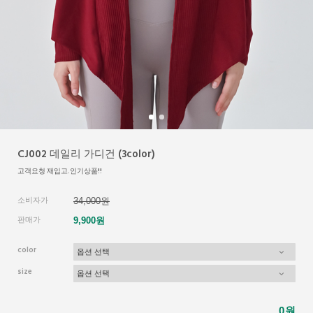
CJ002 데일리 가디건 (3color)
고객요청 재입고.인기상품!!
소비자가
34,000원
판매가
9,900원
color
size
원
0