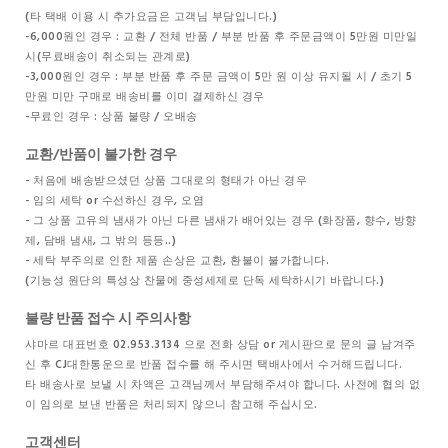
(타 택배 이용 시 추가요금은 고객님 부담입니다.)
-6,000원인 경우 : 교환 / 전체 반품 / 부분 반품 후 주문금액이 5만원 미만일
시(무료배송이 취소되는 관계로)
-3,000원인 경우 : 부분 반품 후 주문 금액이 5만 원 이상 유지될 시 / 초기 5
만원 미만 구매로 배송비를 이미 결제하신 경우
-무료인 경우 : 상품 불량 / 오배송
교환/반품이 불가한 경우
- 처음에 배송받으셨던 상품 그대로의 형태가 아닌 경우
- 임의 세탁 or 수선하신 경우, 오염
- 그 상품 고유의 냄새가 아닌 다른 냄새가 배어있는 경우 (화장품, 향수, 방향
제, 담배 냄새, 그 밖의 등등..)
- 세탁 부주의로 인한 제품 손상은 교환, 환불이 불가합니다.
(기능성 원단의 특성상 찬물에 중성세제로 단독 세탁하시기 바랍니다.)
불량 반품 접수 시 주의사항
샤마르 대표번호 02.953.3134 으로 전화 상담 or 게시판으로 문의 글 남겨주
신 후 CJ대한통운으로 반품 접수를 해 주시면 택배사에서 수거해드립니다.
타 배송사로 보낼 시 차액은 고객님께서 부담해주셔야 합니다. 사전에 협의 없
이 임의로 보낸 반품은 처리되지 않으니 참고해 주십시오.
고객센터