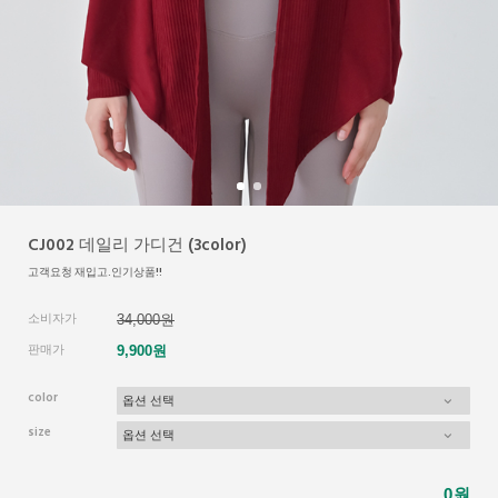
CJ002 데일리 가디건 (3color)
고객요청 재입고.인기상품!!
소비자가
34,000원
판매가
9,900원
color
size
원
0