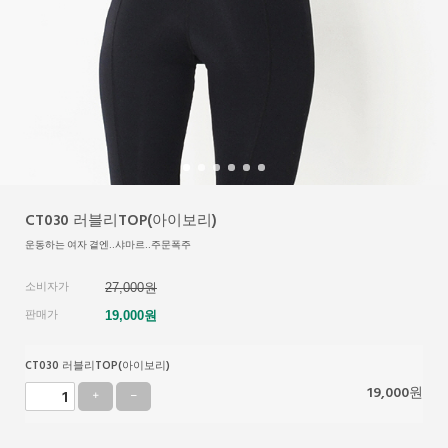
CT030 러블리TOP(아이보리)
운동하는 여자 곁엔..샤마르..주문폭주
소비자가
27,000원
판매가
19,000
원
CT030 러블리TOP(아이보리)
19,000
원