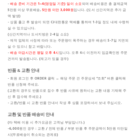
-
배송 준비 기간은 1~4(영업일 기준) 일이 소요
되며 배송비용은 총 결제금액
5만원 이상 무료배송,
5만원 미만 3,000원
입니다. (도서 산간지역은 추가 금
액 발생)
- 상품 출고 후 발송이 되면 CJ대한통운 택배를 통하여 1-3일 정도 내에 수령하
실 수 있으십니다.
(산간지역이나 도서지방은 2-4일 소요)
- 제작 업체의 사정에 따라 또는 주문량이 폭주하는 경우 배송이 5-7일 지연되
실 수 있으니 참고 바랍니다.
-
배송 마감시간은 평일 오후 4시
입니다. 오후 4시 이전까지 입금확인된 주문
건까지 발송됩니다. (재고가 있을 경우)
반품 & 교환 안내
- 회원 로그인 후 ORDER 클릭 → 해당 주문 건 주문상세 “조회” 버튼 클릭해
반품 신청해 주세요.
(교환의 경우도 반품으로 접수 후 반품 사유에 원하시는 교환 내용 기재해 주
신 후 접수해 주세요.)
- 교환/반품 시 교환 반품 안내서 작성 후 상품 포장하셔서 보내 주십시오.
교환 및 반품 배송비 안내
(타 택배 이용 시 추가요금은 고객님 부담입니다.)
-6,000원인 경우 : 교환 / 전체 반품 / 부분 반품 후 주문금액이 5만원 미만일
시(무료배송이 취소되는 관계로)