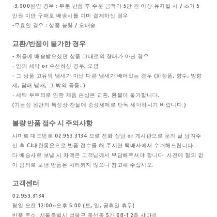
-3,000원인 경우 : 부분 반품 후 주문 금액이 5만 원 이상 유지될 시 / 초기 5
만원 미만 구매로 배송비를 이미 결제하신 경우
-무료인 경우 : 상품 불량 / 오배송
교환/반품이 불가한 경우
- 처음에 배송받으셨던 상품 그대로의 형태가 아닌 경우
- 임의 세탁 or 수선하신 경우, 오염
- 그 상품 고유의 냄새가 아닌 다른 냄새가 배어있는 경우 (화장품, 향수, 방향
제, 담배 냄새, 그 밖의 등등..)
- 세탁 부주의로 인한 제품 손상은 교환, 환불이 불가합니다.
(기능성 원단의 특성상 찬물에 중성세제로 단독 세탁하시기 바랍니다.)
불량 반품 접수 시 주의사항
샤마르 대표번호 02.953.3134 으로 전화 상담 or 게시판으로 문의 글 남겨주
신 후 CJ대한통운으로 반품 접수를 해 주시면 택배사에서 수거해드립니다.
타 배송사로 보낼 시 차액은 고객님께서 부담해주셔야 합니다. 사전에 협의 없
이 임의로 보낸 반품은 처리되지 않으니 참고해 주십시오.
고객센터
02.953.3134
평일 오전 12:00~오후 5:00 (토, 일, 공휴일 휴무)
반품 주소: 서울특별시 성북구 동선동 5가 68-1 2층 샤마르