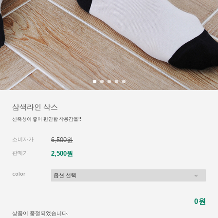
삼색라인 삭스
신축성이 좋아 편안함 착용감을!!
소비자가
6,500원
판매가
2,500원
color
원
0
상품이 품절되었습니다.