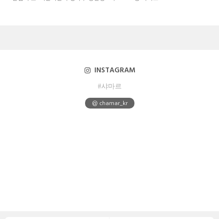
INSTAGRAM
#샤마르
@ chamar_kr