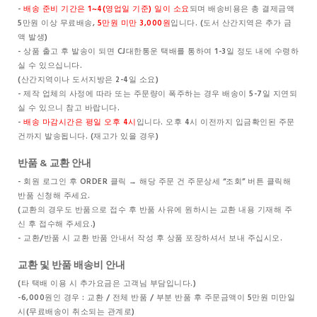
-
배송 준비 기간은 1~4(영업일 기준) 일이 소요
되며 배송비용은 총 결제금액
5만원 이상 무료배송,
5만원 미만 3,000원
입니다. (도서 산간지역은 추가 금
액 발생)
- 상품 출고 후 발송이 되면 CJ대한통운 택배를 통하여 1-3일 정도 내에 수령하
실 수 있으십니다.
(산간지역이나 도서지방은 2-4일 소요)
- 제작 업체의 사정에 따라 또는 주문량이 폭주하는 경우 배송이 5-7일 지연되
실 수 있으니 참고 바랍니다.
-
배송 마감시간은 평일 오후 4시
입니다. 오후 4시 이전까지 입금확인된 주문
건까지 발송됩니다. (재고가 있을 경우)
반품 & 교환 안내
- 회원 로그인 후 ORDER 클릭 → 해당 주문 건 주문상세 “조회” 버튼 클릭해
반품 신청해 주세요.
(교환의 경우도 반품으로 접수 후 반품 사유에 원하시는 교환 내용 기재해 주
신 후 접수해 주세요.)
- 교환/반품 시 교환 반품 안내서 작성 후 상품 포장하셔서 보내 주십시오.
교환 및 반품 배송비 안내
(타 택배 이용 시 추가요금은 고객님 부담입니다.)
-6,000원인 경우 : 교환 / 전체 반품 / 부분 반품 후 주문금액이 5만원 미만일
시(무료배송이 취소되는 관계로)