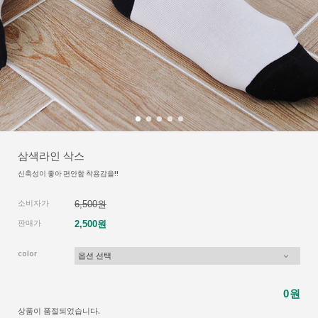
삼색라인 삭스
신축성이 좋아 편안함 착용감을!!
소비자가
6,500원
판매가
2,500원
color
원
0
상품이 품절되었습니다.