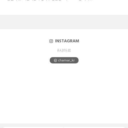
INSTAGRAM
#샤마르
@ chamar_kr