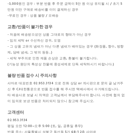
-3,000원인 경우 : 부분 반품 후 주문 금액이 5만 원 이상 유지될 시 / 초기 5
만원 미만 구매로 배송비를 이미 결제하신 경우
-무료인 경우 : 상품 불량 / 오배송
교환/반품이 불가한 경우
- 처음에 배송받으셨던 상품 그대로의 형태가 아닌 경우
- 임의 세탁 or 수선하신 경우, 오염
- 그 상품 고유의 냄새가 아닌 다른 냄새가 배어있는 경우 (화장품, 향수, 방향
제, 담배 냄새, 그 밖의 등등..)
- 세탁 부주의로 인한 제품 손상은 교환, 환불이 불가합니다.
(기능성 원단의 특성상 찬물에 중성세제로 단독 세탁하시기 바랍니다.)
불량 반품 접수 시 주의사항
샤마르 대표번호 02.953.3134 으로 전화 상담 or 게시판으로 문의 글 남겨주
신 후 CJ대한통운으로 반품 접수를 해 주시면 택배사에서 수거해드립니다.
타 배송사로 보낼 시 차액은 고객님께서 부담해주셔야 합니다. 사전에 협의 없
이 임의로 보낸 반품은 처리되지 않으니 참고해 주십시오.
고객센터
02.953.3134
평일 오전 12:00~오후 5:00 (토, 일, 공휴일 휴무)
반품 주소: 서울특별시 성북구 동선동 5가 68-1 2층 샤마르