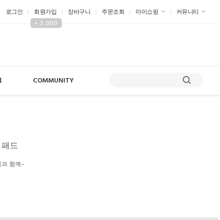
로그인
회원가입
장바구니
주문조회
마이쇼핑
커뮤니티
+ 3,000
크
COMMUNITY
+ 패드
복과 함께~
원