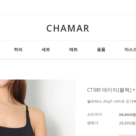
CHAMAR
하의
세트
매트
용품
마스
CT081 데이지(블랙) 
필라테스,러닝!! 샤마르 요가
소비자가
34,000
판매가
29,000원