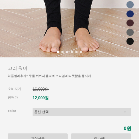
고리 워머
차콜컬러추가!! 무릎 위까지 올라와 스타일과 따뜻함을 동시에
소비자가
16,000원
판매가
12,000원
color
원
0
관심상품
장바구니