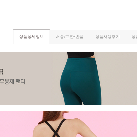
배송/교환/반품
상품사용후기
상
상품상세정보