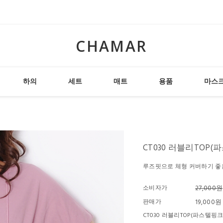
CHAMAR
하의
세트
매트
용품
마스
CT030 러블리TOP(
루즈핏으로 체형 커버하기 좋
소비자가
27,000원
판매가
19,000
원
CT030 러블리TOP(파스텔핑크