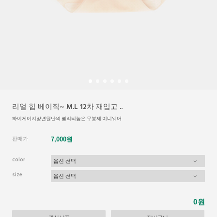
리얼 힙 베이직~ M.L 12차 재입고 ..
하이게이지양면원단의 퀄리티높은 무봉제 이너웨어
판매가
7,000원
color
size
원
0