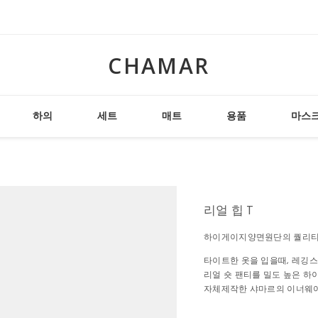
CHAMAR
하의
세트
매트
용품
마스
리얼 힙 T
하이게이지양면원단의 퀄리티
타이트한 옷을 입을때, 레깅스
리얼 숏 팬티를 밀도 높은 
자체제작한 샤마르의 이너웨