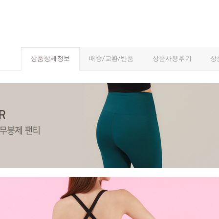
배송/교환/반품
상품사용후기
상
상품상세정보