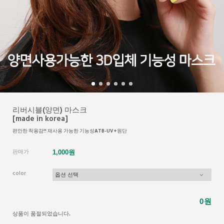
리버시블(양면) 마스크
[made in korea]
편안한 착용감!! 재사용 가능한 기능성ATB-UV+원단
판매가
1,000원
color
원
0
상품이 품절되었습니다.