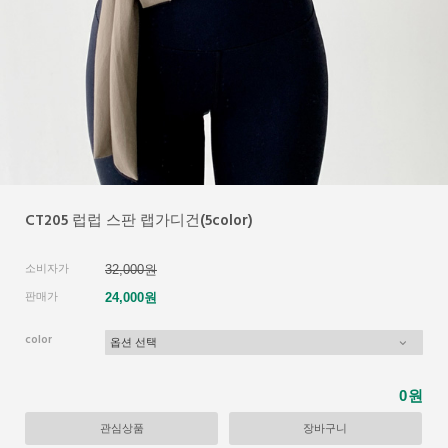
CT205 럽럽 스판 랩가디건(5color)
소비자가
32,000원
판매가
24,000원
color
원
0
관심상품
장바구니