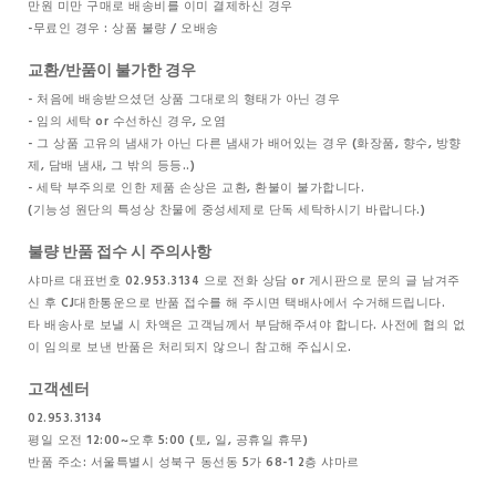
만원 미만 구매로 배송비를 이미 결제하신 경우
-무료인 경우 : 상품 불량 / 오배송
교환/반품이 불가한 경우
- 처음에 배송받으셨던 상품 그대로의 형태가 아닌 경우
- 임의 세탁 or 수선하신 경우, 오염
- 그 상품 고유의 냄새가 아닌 다른 냄새가 배어있는 경우 (화장품, 향수, 방향
제, 담배 냄새, 그 밖의 등등..)
- 세탁 부주의로 인한 제품 손상은 교환, 환불이 불가합니다.
(기능성 원단의 특성상 찬물에 중성세제로 단독 세탁하시기 바랍니다.)
불량 반품 접수 시 주의사항
샤마르 대표번호 02.953.3134 으로 전화 상담 or 게시판으로 문의 글 남겨주
신 후 CJ대한통운으로 반품 접수를 해 주시면 택배사에서 수거해드립니다.
타 배송사로 보낼 시 차액은 고객님께서 부담해주셔야 합니다. 사전에 협의 없
이 임의로 보낸 반품은 처리되지 않으니 참고해 주십시오.
고객센터
02.953.3134
평일 오전 12:00~오후 5:00 (토, 일, 공휴일 휴무)
반품 주소: 서울특별시 성북구 동선동 5가 68-1 2층 샤마르