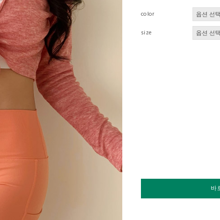
color
size
바