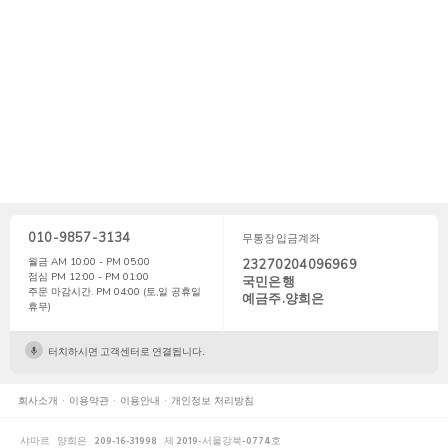
010-9857-3134
무통장입금계좌
월금 AM 10:00 - PM 05:00
23270204096969
점심 PM 12:00 - PM 01:00
국민은행
주문 마감시간. PM 04:00 (토,일 공휴일
예금주.양희은
휴무)
터치하시면 고객센터로 연결됩니다.
회사소개
이용약관
이용안내
개인정보 처리방침
샤마르
양희은
209-16-31998
제 2019-서울강북-0774호